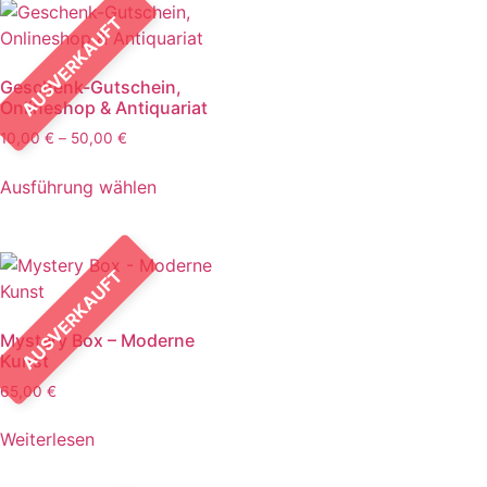
AUSVERKAUFT
Geschenk-Gutschein,
Onlineshop & Antiquariat
10,00
€
–
50,00
€
Ausführung wählen
AUSVERKAUFT
Mystery Box – Moderne
Kunst
65,00
€
Weiterlesen