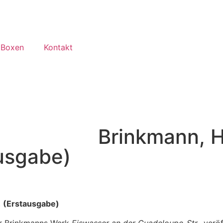
 Boxen
Kontakt
Brinkmann, 
usgabe)
.
(Erstausgabe)
er Brinkmanns Werk
Eiswasser an der Guadeloupe-Str.
, verö