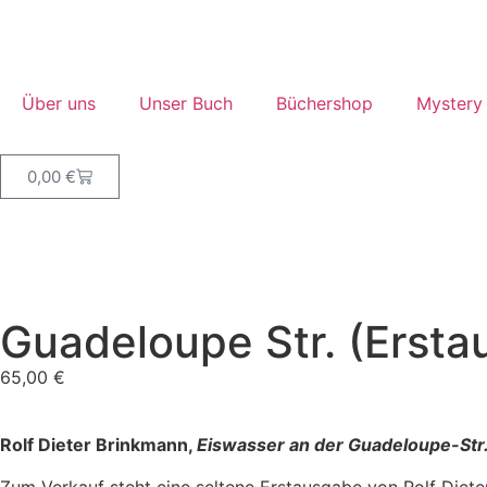
Über uns
Unser Buch
Büchershop
Mystery
0,00
€
Guadeloupe Str. (Ersta
65,00
€
Rolf Dieter Brinkmann,
Eiswasser an der Guadeloupe-Str
Zum Verkauf steht eine seltene Erstausgabe von Rolf Diet