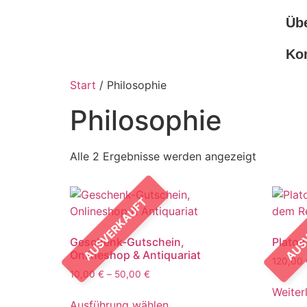
Üb
Ko
Start
/ Philosophie
Philosophie
Alle 2 Ergebnisse werden angezeigt
AUSVERKAUFT
AUS
Geschenk-Gutschein,
Platon
Onlineshop & Antiquariat
120,00
10,00
€
–
50,00
€
Weiter
Ausführung wählen