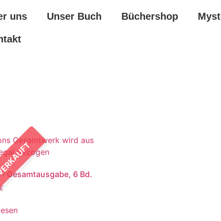
er uns
Unser Buch
Büchershop
Myst
ntakt
VERKAUFT
 – Gesamtausgabe, 6 Bd.
€
lesen