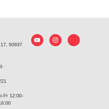
 17, 50937
d-
221
-Fr 12:00-
16:00